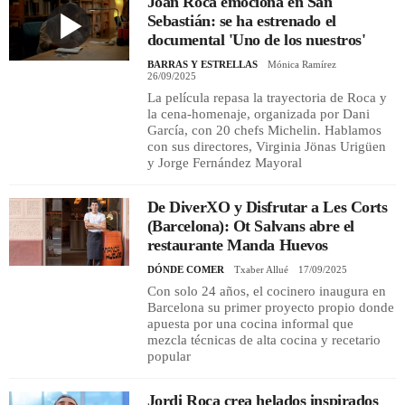
Joan Roca emociona en San
Sebastián: se ha estrenado el
documental 'Uno de los nuestros'
BARRAS Y ESTRELLAS
Mónica Ramírez
26/09/2025
La película repasa la trayectoria de Roca y
la cena-homenaje, organizada por Dani
García, con 20 chefs Michelin. Hablamos
con sus directores, Virginia Jönas Urigüen
y Jorge Fernández Mayoral
De DiverXO y Disfrutar a Les Corts
(Barcelona): Ot Salvans abre el
restaurante Manda Huevos
DÓNDE COMER
Txaber Allué
17/09/2025
Con solo 24 años, el cocinero inaugura en
Barcelona su primer proyecto propio donde
apuesta por una cocina informal que
mezcla técnicas de alta cocina y recetario
popular
Jordi Roca crea helados inspirados