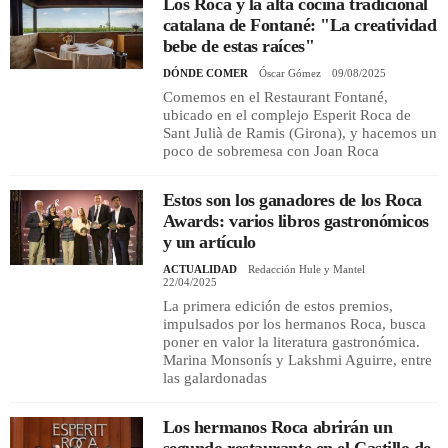
Los Roca y la alta cocina tradicional
catalana de Fontané: "La creatividad
bebe de estas raíces"
DÓNDE COMER
Óscar Gómez
09/08/2025
Comemos en el Restaurant Fontané,
ubicado en el complejo Esperit Roca de
Sant Julià de Ramis (Girona), y hacemos un
poco de sobremesa con Joan Roca
Estos son los ganadores de los Roca
Awards: varios libros gastronómicos
y un artículo
ACTUALIDAD
Redacción Hule y Mantel
22/04/2025
La primera edición de estos premios,
impulsados por los hermanos Roca, busca
poner en valor la literatura gastronómica.
Marina Monsonís y Lakshmi Aguirre, entre
las galardonadas
Los hermanos Roca abrirán un
segundo restaurante en el Castillo de