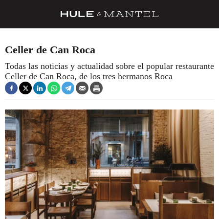
RECETAS
Celler de Can Roca
TRUCOS
Todas las noticias y actualidad sobre el popular restaurante
Celler de Can Roca, de los tres hermanos Roca
DESPENSA
BARRAS Y ESTRELLAS
DÓNDE COMER
ÍDOLOS DE MESAS
CUADERNO DE VIAJE
TRADICIÓN
MENÚ DEL DÍA
A CUCHILLO