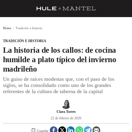
RECETAS
Home
Tradición e historia
TRUCOS
TRADICIÓN E HISTORIA
DESPENSA
La historia de los callos: de cocina
BARRAS Y ESTRELLAS
humilde a plato típico del invierno
madrileño
DÓNDE COMER
Un guiso de raíces modestas que, con el paso de los
ÍDOLOS DE MESAS
siglos, se ha consolidado como uno de los grandes
referentes de la cultura de taberna de la capital
CUADERNO DE VIAJE
TRADICIÓN
Clara Torres
MENÚ DEL DÍA
22 de febrero de 2026
A CUCHILLO
Guardar