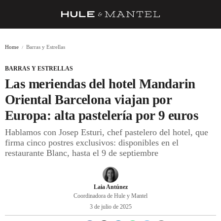
RECETAS
Home
Barras y Estrellas
TRUCOS
BARRAS Y ESTRELLAS
DESPENSA
Las meriendas del hotel Mandarin
BARRAS Y ESTRELLAS
Oriental Barcelona viajan por
Europa: alta pastelería por 9 euros
DÓNDE COMER
Hablamos con Josep Esturi, chef pastelero del hotel, que
ÍDOLOS DE MESAS
firma cinco postres exclusivos: disponibles en el
restaurante Blanc, hasta el 9 de septiembre
CUADERNO DE VIAJE
TRADICIÓN
Laia Antúnez
MENÚ DEL DÍA
Coordinadora de Hule y Mantel
3 de julio de 2025
A CUCHILLO