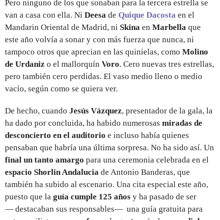
Pero ninguno de los que sonaban para la tercera estrella se
van a casa con ella. Ni
Deesa
de
Quique Dacosta
en el
Mandarin Oriental de Madrid, ni
Skina
en
Marbella
que
este año volvía a sonar y con más fuerza que nunca, ni
tampoco otros que aprecian en las quinielas, como
Molino
de Urdaniz
o el mallorquín
Voro
. Cero nuevas tres estrellas,
pero también cero perdidas. El vaso medio lleno o medio
vacío, según como se quiera ver.
De hecho, cuando
Jesús Vázquez
, presentador de la gala, la
ha dado por concluida, ha habido numerosas
miradas de
desconcierto en el auditorio
e incluso había quienes
pensaban que habría una última sorpresa. No ha sido así. Un
final un tanto amargo
para una ceremonia celebrada en el
espacio Shorlin Andalucia
de Antonio Banderas, que
también ha subido al escenario. Una cita especial este año,
puesto que la
guía cumple 125 años
y ha pasado de ser
— destacaban sus responsables— una guía gratuita para