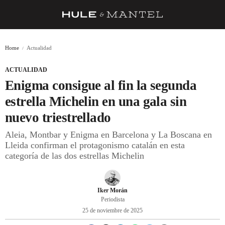
RECETAS
Home
Actualidad
TRUCOS
ACTUALIDAD
DESPENSA
Enigma consigue al fin la segunda
BARRAS Y ESTRELLAS
estrella Michelin en una gala sin
nuevo triestrellado
DÓNDE COMER
Aleia, Montbar y Enigma en Barcelona y La Boscana en
ÍDOLOS DE MESAS
Lleida confirman el protagonismo catalán en esta
categoría de las dos estrellas Michelin
CUADERNO DE VIAJE
TRADICIÓN
Iker Morán
MENÚ DEL DÍA
Periodista
25 de noviembre de 2025
A CUCHILLO