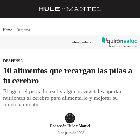
RECETAS
Home
Despensa
TRUCOS
Patrocinado por:
DESPENSA
BARRAS Y ESTRELLAS
DESPENSA
10 alimentos que recargan las pilas a
DÓNDE COMER
tu cerebro
ÍDOLOS DE MESAS
El agua, el pescado azul y algunos vegetales aportan
nutrientes al cerebro para alimentarlo y mejorar su
CUADERNO DE VIAJE
funcionamiento
TRADICIÓN
MENÚ DEL DÍA
Redacción Hule y Mantel
18 de julio de 2023
A CUCHILLO