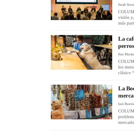
Sarah Serr
COLUMNA
visión 
más part
La caf
perros
Iker Morá
COLUMNA 
los meno
clásico 
La Boq
merca
Inés Butró
COLUMNA 
problema
mercado