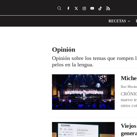
RECETAS
Opinión
Opinión sobre los temas que rompen la
pelos en la lengua.
Michel
Iker Morá
CRÓNICA
nuevo tr
otros co
Viejos
genera