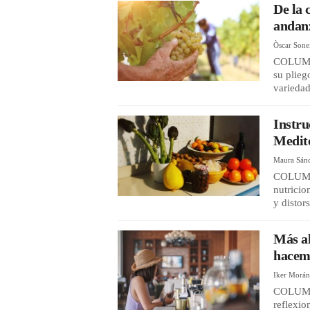
De la 
andanz
Òscar Sone
COLUMNA
su plieg
variedad
Instru
Medite
Maura Sán
COLUMNA
nutricio
y distor
Más al
hacemo
Iker Morá
COLUMNA
reflexio