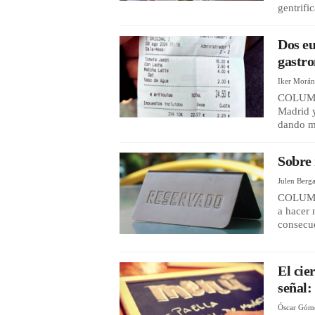
gentrifi
Dos eu
gastro
Iker Morá
COLUMNA
Madrid y
dando m
Sobre 
Julen Berg
COLUMNA
a hacer 
consecue
El cie
señal:
Óscar Góm