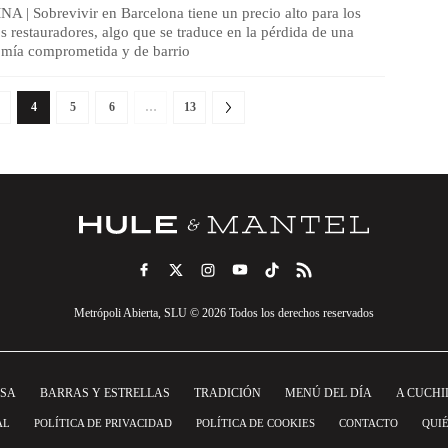
| Sobrevivir en Barcelona tiene un precio alto para los
 restauradores, algo que se traduce en la pérdida de una
omía comprometida y de barrio
4
5
6
…
13
Metrópoli Abierta, SLU © 2026 Todos los derechos reservados
NSA
BARRAS Y ESTRELLAS
TRADICIÓN
MENÚ DEL DÍA
A CUCHI
AL
POLÍTICA DE PRIVACIDAD
POLÍTICA DE COOKIES
CONTACTO
QUI