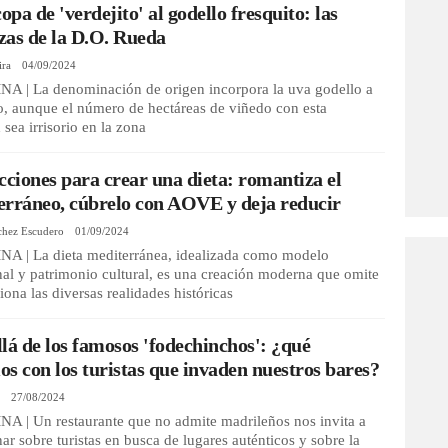
copa de 'verdejito' al godello fresquito: las
as de la D.O. Rueda
ira
04/09/2024
 | La denominación de origen incorpora la uva godello a
o, aunque el número de hectáreas de viñedo con esta
 sea irrisorio en la zona
cciones para crear una dieta: romantiza el
rráneo, cúbrelo con AOVE y deja reducir
chez Escudero
01/09/2024
 | La dieta mediterránea, idealizada como modelo
nal y patrimonio cultural, es una creación moderna que omite
siona las diversas realidades históricas
lá de los famosos 'fodechinchos': ¿qué
s con los turistas que invaden nuestros bares?
n
27/08/2024
 | Un restaurante que no admite madrileños nos invita a
nar sobre turistas en busca de lugares auténticos y sobre la