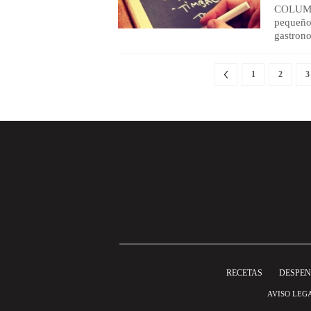
COLUMNA 
pequeños
gastron
1
2
3
RECETAS
DESPE
AVISO LEG