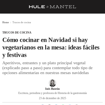
RECETAS
Home
Trucos de cocina
TRUCOS
TRUCOS DE COCINA
DESPENSA
Cómo cocinar en Navidad si hay
BARRAS Y ESTRELLAS
vegetarianos en la mesa: ideas fáciles
y festivas
DÓNDE COMER
Aperitivos, entrantes y un plato principal vegetal
ÍDOLOS DE MESAS
(explicado paso a paso) para contemplar todo tipo de
opciones alimentarias en nuestras mesas navideñas
CUADERNO DE VIAJE
TRADICIÓN
Inés Butrón
MENÚ DEL DÍA
Escritora, periodista y profesora de Historia de la gastronomía
23 de diciembre de 2025
A CUCHILLO