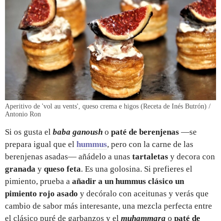
Aperitivo de 'vol au vents', queso crema e higos (Receta de Inés Butrón) /
Antonio Ron
Si os gusta el
baba ganoush
o
paté de berenjenas
—se
prepara igual que el
hummus
, pero con la carne de las
berenjenas asadas— añádelo a unas
tartaletas
y decora con
granada
y
queso feta
. Es una golosina. Si prefieres el
pimiento, prueba a
añadir a un hummus clásico un
pimiento rojo asado
y decóralo con aceitunas y verás que
cambio de sabor más interesante, una mezcla perfecta entre
el clásico puré de garbanzos y el
muhammara
o
paté de