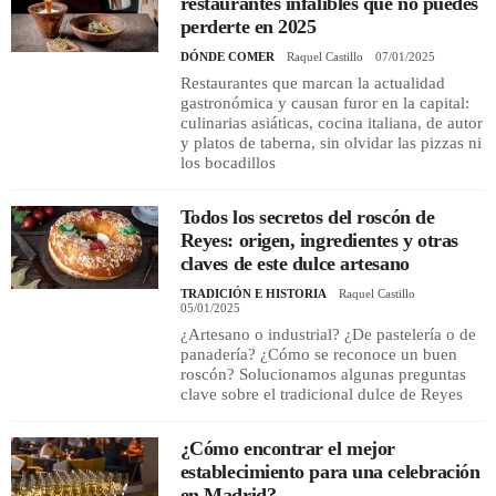
restaurantes infalibles que no puedes
perderte en 2025
DÓNDE COMER
Raquel Castillo
07/01/2025
REGISTRO
Restaurantes que marcan la actualidad
gastronómica y causan furor en la capital:
INICIAR SESIÓN
culinarias asiáticas, cocina italiana, de autor
y platos de taberna, sin olvidar las pizzas ni
los bocadillos
Todos los secretos del roscón de
Reyes: origen, ingredientes y otras
claves de este dulce artesano
TRADICIÓN E HISTORIA
Raquel Castillo
05/01/2025
¿Artesano o industrial? ¿De pastelería o de
panadería? ¿Cómo se reconoce un buen
roscón? Solucionamos algunas preguntas
clave sobre el tradicional dulce de Reyes
¿Cómo encontrar el mejor
establecimiento para una celebración
en Madrid?