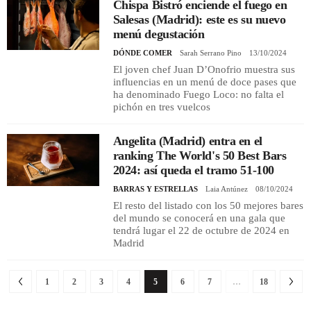
Chispa Bistró enciende el fuego en
Salesas (Madrid): este es su nuevo
menú degustación
DÓNDE COMER
Sarah Serrano Pino
13/10/2024
El joven chef Juan D’Onofrio muestra sus
influencias en un menú de doce pases que
ha denominado Fuego Loco: no falta el
pichón en tres vuelcos
Angelita (Madrid) entra en el
ranking The World's 50 Best Bars
2024: así queda el tramo 51-100
BARRAS Y ESTRELLAS
Laia Antúnez
08/10/2024
El resto del listado con los 50 mejores bares
del mundo se conocerá en una gala que
tendrá lugar el 22 de octubre de 2024 en
Madrid
1
2
3
4
5
6
7
…
18