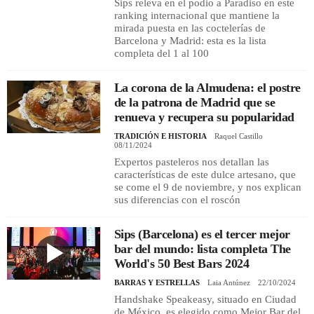
Sips releva en el podio a Paradiso en este
ranking internacional que mantiene la
mirada puesta en las coctelerías de
Barcelona y Madrid: esta es la lista
completa del 1 al 100
La corona de la Almudena: el postre
de la patrona de Madrid que se
renueva y recupera su popularidad
TRADICIÓN E HISTORIA
Raquel Castillo
08/11/2024
Expertos pasteleros nos detallan las
características de este dulce artesano, que
se come el 9 de noviembre, y nos explican
sus diferencias con el roscón
Sips (Barcelona) es el tercer mejor
bar del mundo: lista completa The
World's 50 Best Bars 2024
BARRAS Y ESTRELLAS
Laia Antúnez
22/10/2024
Handshake Speakeasy, situado en Ciudad
de México, es elegido como Mejor Bar del