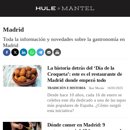
RECETAS
Madrid
TRUCOS
Toda la información y novedades sobre la gastronomía en
Madrid
DESPENSA
BARRAS Y ESTRELLAS
La historia detrás del ‘Día de la
DÓNDE COMER
Croqueta’: este es el restaurante de
ÍDOLOS DE MESAS
Madrid donde empezó todo
TRADICIÓN E HISTORIA
Iker Morán
16/01/2025
CUADERNO DE VIAJE
Desde hace 10 años, cada 16 de enero se
celebra este día dedicado a una de las tapas
TRADICIÓN
más populares de España. ¿Cómo surgió
esta iniciativa?
MENÚ DEL DÍA
A CUCHILLO
Dónde comer en Madrid: 9