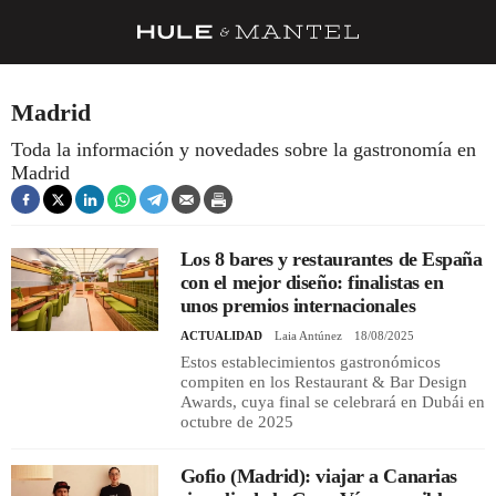
RECETAS
Madrid
TRUCOS
Toda la información y novedades sobre la gastronomía en
Madrid
DESPENSA
BARRAS Y ESTRELLAS
Los 8 bares y restaurantes de España
DÓNDE COMER
con el mejor diseño: finalistas en
ÍDOLOS DE MESAS
unos premios internacionales
ACTUALIDAD
Laia Antúnez
18/08/2025
CUADERNO DE VIAJE
Estos establecimientos gastronómicos
compiten en los Restaurant & Bar Design
TRADICIÓN
Awards, cuya final se celebrará en Dubái en
octubre de 2025
MENÚ DEL DÍA
A CUCHILLO
Gofio (Madrid): viajar a Canarias