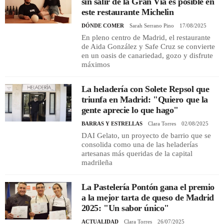
sin salir de la Gran Vía es posible en
este restaurante Michelin
DÓNDE COMER
Sarah Serrano Pino
17/08/2025
REGISTRO
En pleno centro de Madrid, el restaurante
de Aida González y Safe Cruz se convierte
INICIAR SESIÓN
en un oasis de canariedad, gozo y disfrute
máximos
La heladería con Solete Repsol que
triunfa en Madrid: "Quiero que la
gente aprecie lo que hago"
BARRAS Y ESTRELLAS
Clara Torres
02/08/2025
DAI Gelato, un proyecto de barrio que se
consolida como una de las heladerías
artesanas más queridas de la capital
madrileña
La Pastelería Pontón gana el premio
a la mejor tarta de queso de Madrid
2025: "Un sabor único"
ACTUALIDAD
Clara Torres
26/07/2025