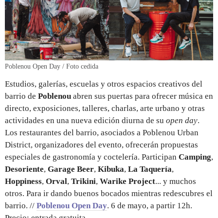
Poblenou Open Day / Foto cedida
Estudios, galerías, escuelas y otros espacios creativos del
barrio de
Poblenou
abren sus puertas para ofrecer música en
directo, exposiciones, talleres, charlas, arte urbano y otras
actividades en una nueva edición diurna de su
open day
.
Los restaurantes del barrio, asociados a Poblenou Urban
District, organizadores del evento, ofrecerán propuestas
especiales de gastronomía y coctelería. Participan
Camping
,
Desoriente
,
Garage Beer
,
Kibuka
,
La Taquería
,
Hoppiness
,
Orval
,
Trikini
,
Warike Project
... y muchos
otros. Para ir dando buenos bocados mientras redescubres el
barrio. //
Poblenou Open Day
. 6 de mayo, a partir 12h.
Precio: entrada gratuita.