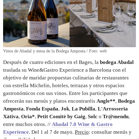
Vinos de Abadal y mesa de la Bodega Amposta / Foto: web
Después de cuatro ediciones en el Bages, la
bodega Abadal
traslada su Wine&Gastro Experience a Barcelona con el
objetivo de maridar propuestas culinarias de restaurantes
con estrella Michelin, hoteles, terrazas y otros espacios
gastronómicos con sus vinos. Entre los participantes que
ofrecerán sus menús y platos encontraréis
Angle**
,
Bodega
Amposta
,
Fonda España
,
Jok
,
La P
ubilla
,
L'Arrosseria
Xàtiva
,
Oria*
,
Petit Comitè by Gaig
,
Solc
o
Tr@mendu
,
entre muchos otros. //
Abadal 7.0 Wine & Gastro
Experience
. Del 1 al 7 de mayo.
Precio
: consultar menús y