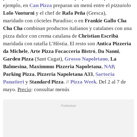
ejemplo, en
Can Pizza
preparan un menú entre el
pizzaiolo
Lolo Vuoturni
y el chef de
Rafa Peña
(Gresca),
maridado con cócteles Paradiso; o en
Frankie Gallo Cha
Cha Cha
combinan productos italianos y catalanes con una
pizza dulce con crema catalana de
Christian Escribà
maridada con ratafía L’Hòstia. El resto son
Antica Pizzeria
da Michele
,
Arte Pizza Focacceria Bistró
,
Da Nanni
,
Garden Pizza
(Sant Cugat),
Grosso Napoletano
,
La
Balmesina
,
Maximmus Pizzeria Napoletana
,
NAP
,
Parking Pizza
,
Pizzeria Napoletana A33
,
Sartoria
Panatieri
y
Standard Pizza
. //
Pizza Week
. Del 2 al 7 de
mayo.
Precio
: consultar menús