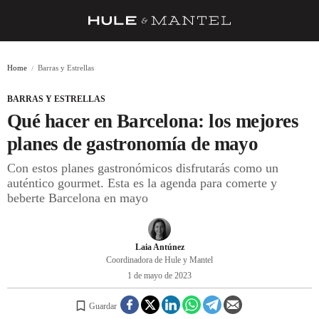
RECETAS
Home
Barras y Estrellas
TRUCOS
BARRAS Y ESTRELLAS
DESPENSA
Qué hacer en Barcelona: los mejores
BARRAS Y ESTRELLAS
planes de gastronomía de mayo
Con estos planes gastronómicos disfrutarás como un
DÓNDE COMER
auténtico gourmet. Esta es la agenda para comerte y
ÍDOLOS DE MESAS
beberte Barcelona en mayo
CUADERNO DE VIAJE
Laia Antúnez
TRADICIÓN
Coordinadora de Hule y Mantel
1 de mayo de 2023
MENÚ DEL DÍA
A CUCHILLO
Guardar