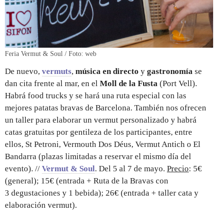
Feria Vermut & Soul / Foto: web
De nuevo,
vermuts
,
música en directo
y
gastronomía
se
dan cita frente al mar, en el
Moll de la Fusta
(Port Vell).
Habrá food trucks y se hará una ruta especial con las
mejores patatas bravas de Barcelona. También nos ofrecen
un taller para elaborar un vermut personalizado y habrá
catas gratuitas por gentileza de los participantes, entre
ellos, St Petroni, Vermouth Dos Déus, Vermut Antich o El
Bandarra (plazas limitadas a reservar el mismo día del
evento). //
Vermut & Soul
. Del 5 al 7 de mayo.
Precio
: 5€
(general); 15€ (entrada + Ruta de la Bravas con
3 degustaciones y 1 bebida); 26€ (entrada + taller cata y
elaboración vermut).