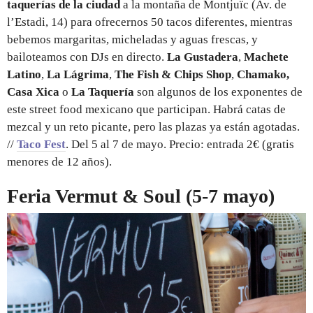
taquerías de la ciudad
a la montaña de Montjuïc (Av. de
l’Estadi, 14) para ofrecernos 50 tacos diferentes, mientras
bebemos margaritas, micheladas y aguas frescas, y
bailoteamos con DJs en directo.
La Gustadera
,
Machete
Latino
,
La Lágrima
,
The Fish & Chips Shop
,
Chamako,
Casa Xica
o
La Taquería
son algunos de los exponentes de
este street food mexicano que participan. Habrá catas de
mezcal y un reto picante, pero las plazas ya están agotadas.
//
Taco Fest
. Del 5 al 7 de mayo. Precio: entrada 2€ (gratis
menores de 12 años).
Feria Vermut & Soul (5-7 mayo)