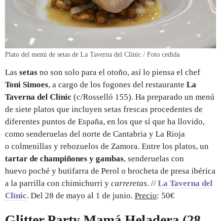
Plato del menú de setas de La Taverna del Clínic / Foto cedida
Las
setas
no son solo para el otoño, así lo piensa el chef
Toni Simoes
, a cargo de los fogones del restaurante
La
Taverna del Clínic
(c/Rosselló 155). Ha preparado un menú
de siete platos que incluyen setas frescas procedentes de
diferentes puntos de España, en los que sí que ha llovido,
como senderuelas del norte de Cantabria y La Rioja
o colmenillas y rebozuelos de Zamora. Entre los platos, un
tartar de champiñones y gambas
, senderuelas con
huevo poché y butifarra de Perol o brocheta de presa ibérica
a la parrilla con chimichurri y
carreretas.
//
La Taverna del
Clínic
. Del 28 de mayo al 1 de junio.
Precio
: 50€
Glitter Party Mamá Heladera (28