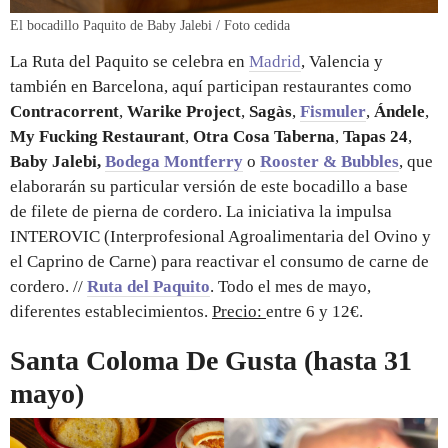
El bocadillo Paquito de Baby Jalebi / Foto cedida
La Ruta del Paquito se celebra en
Madrid
, Valencia y
también en Barcelona, aquí participan restaurantes como
Contracorrent
,
Warike Project
,
Sagàs
,
Fismuler
,
Ándele
,
My Fucking Restaurant
,
Otra Cosa Taberna
,
Tapas 24
,
Baby Jalebi,
Bodega Montferry
o
Rooster & Bubbles
, que
elaborarán
su particular versión de este bocadillo a base
de filete de pierna de cordero. La iniciativa la impulsa
INTEROVIC (Interprofesional Agroalimentaria del Ovino y
el Caprino de Carne) para reactivar el consumo de carne de
cordero. //
Ruta del Paquito
. Todo el mes de mayo,
diferentes establecimientos.
Precio:
entre 6 y 12€.
Santa Coloma De Gusta (hasta 31
mayo)